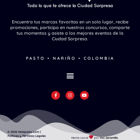
Encuentra tus marcas favoritas en un solo lugar, recibe
promociones, participa en nuestros concursos, comparte
tus momentos y asiste a los mejores eventos de la
Ciudad Sorpresa.
PASTO • NARIÑO • COLOMBIA
F
I
Y
a
n
o
c
s
u
e
t
t
b
a
u
o
g
b
o
r
e
k
a
-
m
f
© 2026 Holapasto.com |
Políticas y Términos Legales
Hecho con el
por
Vivi Jaramillo