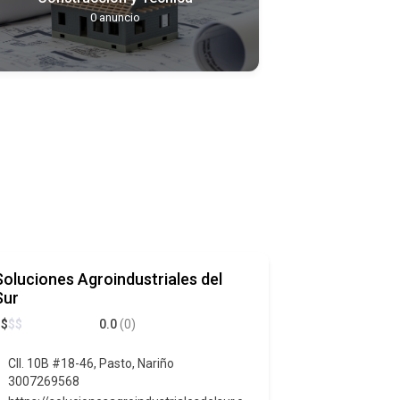
0
anuncio
Soluciones Agroindustriales del
Sur
$
$
$
$
0.0
(0)
Cll. 10B #18-46, Pasto, Nariño
3007269568