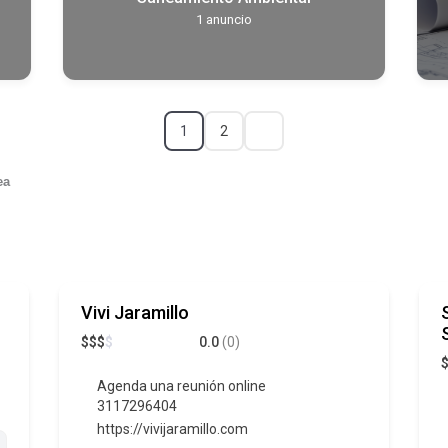
1
anuncio
1
2
ea
Vivi Jaramillo
$
$
$
$
0.0
(0)
Agenda una reunión online
3117296404
https://vivijaramillo.com