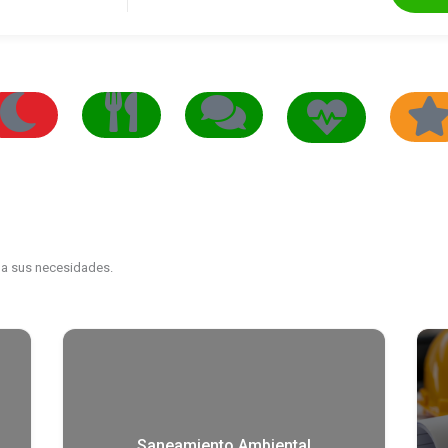
spedaje
Gastronomía
Eventos y
Tienda
Salud y
Cultura
Comercia
Bienestar
n a sus necesidades.
Saneamiento Ambiental