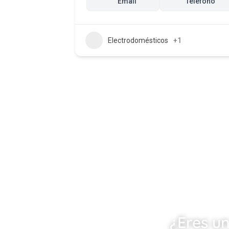
Email
Teléfono
Electrodomésticos
+1
¿Eres u