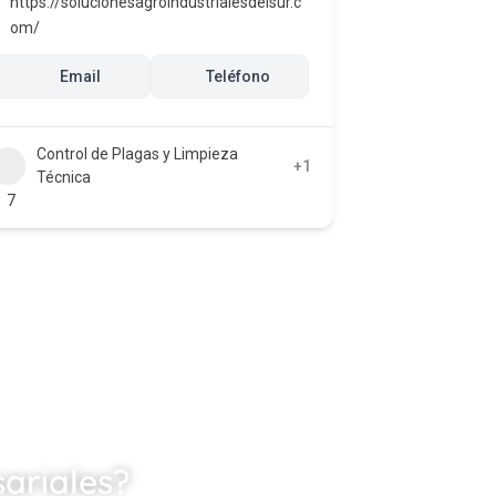
https://solucionesagroindustrialesdelsur.c
om/
Email
Teléfono
Control de Plagas y Limpieza
+1
Técnica
7
ariales?